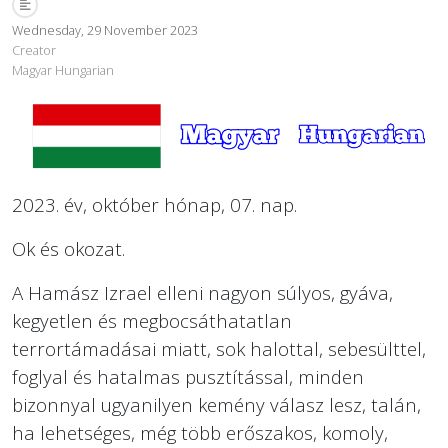
Wednesday, 29 November 2023
Creator
Magyar Hungarian
2023. év, október hónap, 07. nap.
Ok és okozat.
A Hamász Izrael elleni nagyon súlyos, gyáva,
kegyetlen és megbocsáthatatlan
terrortámadásai miatt, sok halottal, sebesülttel,
foglyal és hatalmas pusztítással, minden
bizonnyal ugyanilyen kemény válasz lesz, talán,
ha lehetséges, még több erőszakos, komoly,