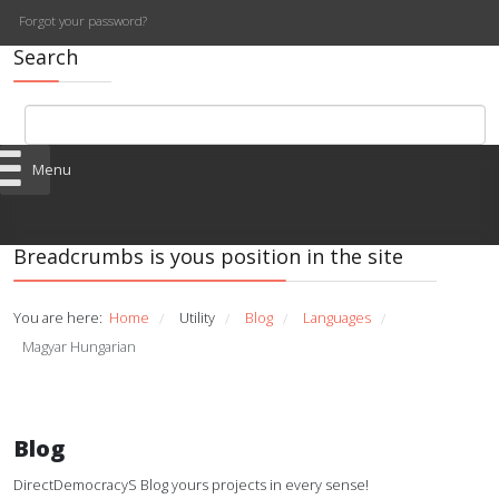
Forgot your password?
Search
Menu
Breadcrumbs is yous position in the site
You are here:
Home
Utility
Blog
Languages
/
/
/
/
Magyar Hungarian
Blog
DirectDemocracyS Blog yours projects in every sense!