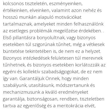
kölcsönös tiszteletén, eszményeinken,
értékeinken, elveinken, valamint azon nehéz és
hosszú munkán alapuló motivációkat
tartalmaznak, amelyeket minden felhasználónk
az esetleges problémák megelőzése érdekében. .
Első pillantásra bonyolultnak, vagy bizonyos
esetekben túl szigorúnak tűnhet, még a vétkesek
büntetése tekintetében is, de nem ez a helyzet.
Bizonyos intézkedések felületesen túl merevnek
tűnhetnek, és bizonyos esetekben korlátozzák az
egyéni és kollektív szabadságjogokat, de ez nem
így van. Garantáljuk Önnek, hogy minden
szabályunk, utasításunk, módszertanunk és
mechanizmusunk a kiváló eredményeket
garantálja, biztonságosan, rendben, tiszteletben
tartva az egyenlőség és a meritokrácia elvét,